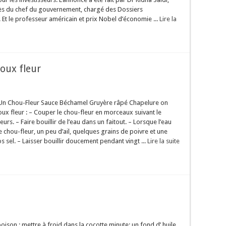
ès du chef du gouvernement, chargé des Dossiers
Et le professeur américain et prix Nobel d’économie ...
Lire la
oux fleur
 Un Chou-Fleur Sauce Béchamel Gruyère râpé Chapelure on
ux fleur : – Couper le chou-fleur en morceaux suivant le
eurs. – Faire bouillir de l’eau dans un faitout. – Lorsque l’eau
e chou-fleur, un peu d’ail, quelques grains de poivre et une
os sel. – Laisser bouillir doucement pendant vingt ...
Lire la suite
ison : mettre à froid dans la cocotte minute: un fond d’ huile