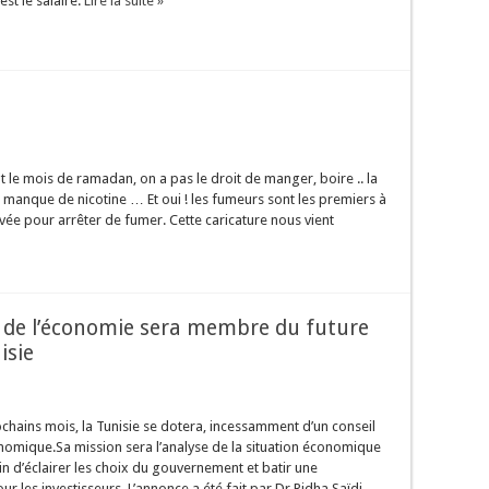
est le salaire.
Lire la suite »
le mois de ramadan, on a pas le droit de manger, boire .. la
le manque de nicotine … Et oui ! les fumeurs sont les premiers à
êvée pour arrêter de fumer. Cette caricature nous vient
el de l’économie sera membre du future
isie
chains mois, la Tunisie se dotera, incessamment d’un conseil
nomique.Sa mission sera l’analyse de la situation économique
in d’éclairer les choix du gouvernement et batir une
r les investisseurs. L’annonce a été fait par Dr Ridha Saïdi,