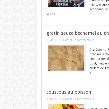
ministre aupr
économiques. 
suite »
gratin sauce béchamel au ch
5 juin 2012
Laisser un commentaire
Ingrédients :
prépare le cho
contour des fl
bout, mettre l
cuillère de gr
»
couscous au poisson
5 juin 2012
Laisser un commentaire
couscous au po