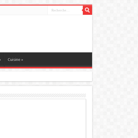
»
Cuisine
»