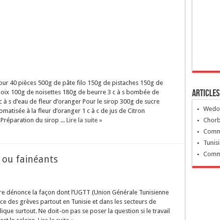
our 40 pièces 500g de pâte filo 150g de pistaches 150g de
Articles
oix 100g de noisettes 180g de beurre 3 c à s bombée de
c à s d’eau de fleur d’oranger Pour le sirop 300g de sucre
Wedon
matisée à la fleur d’oranger 1 c à c de jus de Citron
Préparation du sirop ...
Lire la suite »
Chorb
Comme
Tunis
Comme
 ou fainéants
ure dénonce la façon dont l’UGTT (Union Générale Tunisienne
nce des grèves partout en Tunisie et dans les secteurs de
ique surtout. Ne doit-on pas se poser la question si le travail