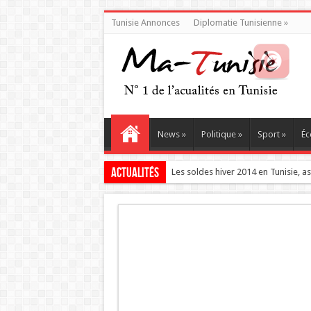
Tunisie Annonces
Diplomatie Tunisienne
»
News
»
Politique
»
Sport
»
Éc
Actualités
Types contrats pr