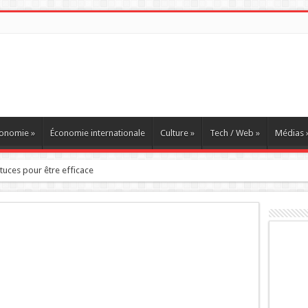
onomie
»
Économie internationale
Culture
»
Tech / Web
»
Médias