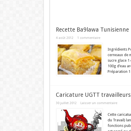
Recette Ba9lawa Tunisienne
4 août 2012
1 commentaire
Ingrédients P
cerneaux de n
sucre glace 1 
100g d’eau aro
Préparation 1 
Caricature UGTT travailleurs
30 juillet 2012
Laisser un commentaire
Cette caricat
du Travail) la
fonctions publ