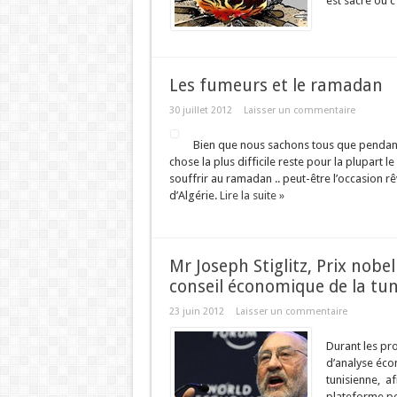
est sacré ou c’
Les fumeurs et le ramadan
30 juillet 2012
Laisser un commentaire
Bien que nous sachons tous que pendant 
chose la plus difficile reste pour la plupart 
souffrir au ramadan .. peut-être l’occasion r
d’Algérie.
Lire la suite »
Mr Joseph Stiglitz, Prix nob
conseil économique de la tun
23 juin 2012
Laisser un commentaire
Durant les pro
d’analyse éco
tunisienne, af
plateforme pou