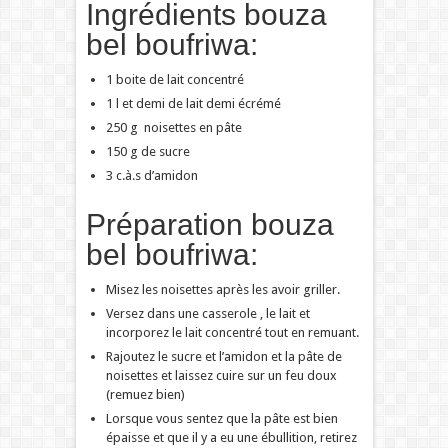
Ingrédients bouza
bel boufriwa:
1 boite de lait concentré
1 l et demi de lait demi écrémé
250 g noisettes en pâte
150 g de sucre
3 c.à.s d’amidon
Préparation bouza
bel boufriwa:
Misez les noisettes après les avoir griller.
Versez dans une casserole , le lait et
incorporez le lait concentré tout en remuant.
Rajoutez le sucre et l’amidon et la pâte de
noisettes et laissez cuire sur un feu doux
(remuez bien)
Lorsque vous sentez que la pâte est bien
épaisse et que il y a eu une ébullition, retirez