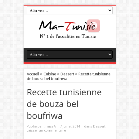
Accueil
>
Cuisine
>
Dessert
>
Recette tunisienne
de bouza bel boufriwa
Recette tunisienne
de bouza bel
boufriwa
Publié par :
missA
7 juillet 2014
dans
Dessert
Laisser un commentaire