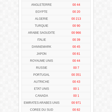
ANGLETERRE
00 44
EGYPTE
00 20
ALGERIE
00 213
TURQUIE
00 90
ARABIE SAOUDITE
00 966
ITALIE
00 39
DANNEMARK
00 45
JAPON
00 81
ROYAUME UNIS
00 44
RUSSIE
00 7
PORTUGAL
00 351
AUTRICHE
00 43
ETAT UNIS
00 1
CANADA
00 1
EMIRATES ARABES UNIS
00 971
COREE DU SUD
00 82