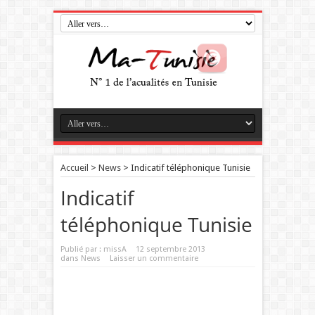
Accueil
>
News
>
Indicatif téléphonique Tunisie
Indicatif
téléphonique Tunisie
Publié par :
missA
12 septembre 2013
dans
News
Laisser un commentaire