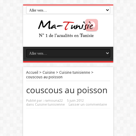
Accueil
>
Cuisine
>
Cuisine tunisienne
>
couscous au poisson
couscous au poisson
Publié par :
ramouna22
5 juin 2012
dans
Cuisine tunisienne
Laisser un commentaire